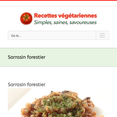
Skip
to
content
Go to...
Sarrasin forestier
Sarrasin forestier