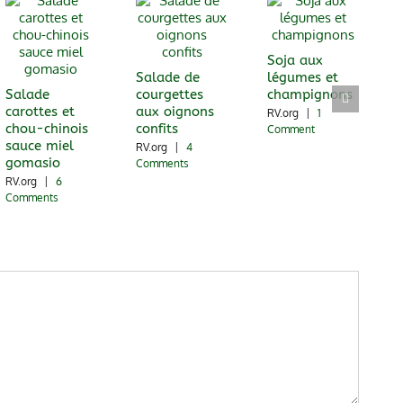
Soja aux
Salade de
légumes et
Salade
courgettes
champignons
carottes et
aux oignons
RV.org
|
1
chou-chinois
confits
Comment
sauce miel
RV.org
|
4
gomasio
Comments
RV.org
|
6
Comments