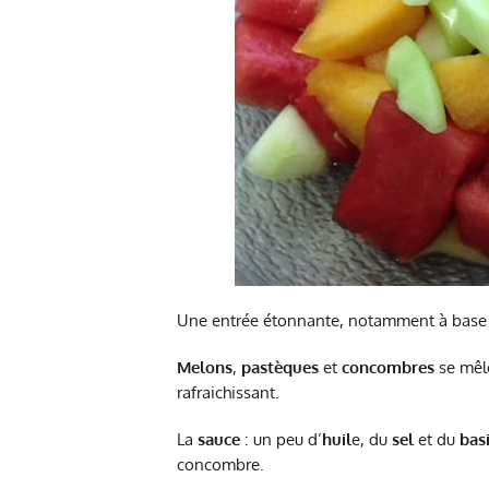
Une entrée étonnante, notamment à base d
Melons
,
pastèques
et
concombres
se mêl
rafraichissant.
La
sauce
: un peu d’
huil
e, du
sel
et du
basi
concombre.