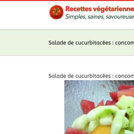
Skip
to
content
Salade de cucurbitacées : conco
Salade de cucurbitacées : conco