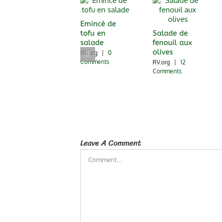
Emincé de
tofu en
Salade de
salade
fenouil aux
olives
RV.org
|
0
Comments
RV.org
|
12
Comments
Leave A Comment
Comment